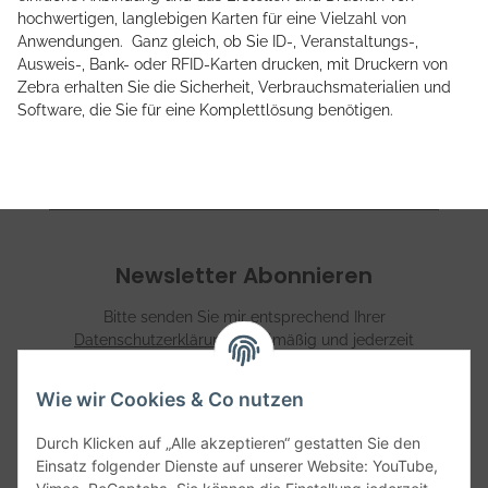
hochwertigen, langlebigen Karten für eine Vielzahl von
Anwendungen. Ganz gleich, ob Sie ID-, Veranstaltungs-,
Ausweis-, Bank- oder RFID-Karten drucken, mit Druckern von
Zebra erhalten Sie die Sicherheit, Verbrauchsmaterialien und
Software, die Sie für eine Komplettlösung benötigen.
Newsletter Abonnieren
Bitte senden Sie mir entsprechend Ihrer
Datenschutzerklärung
regelmäßig und jederzeit
widerruflich Informationen zu Ihrem Produktsortiment per
E-Mail zu.
Wie wir Cookies & Co nutzen
Abonnieren
Durch Klicken auf „Alle akzeptieren“ gestatten Sie den
Einsatz folgender Dienste auf unserer Website: YouTube,