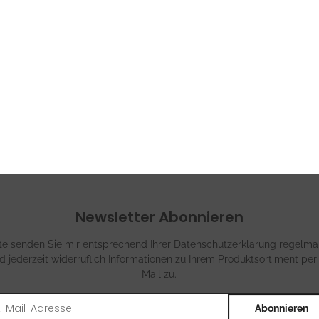
Newsletter Abonnieren
tte senden Sie mir entsprechend Ihrer
Datenschutzerklärung
regelmä
d jederzeit widerruflich Informationen zu Ihrem Produktsortiment per
Mail zu.
Abonnieren