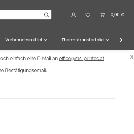
0,00 €
Verbrauchsmittel
Thermotransferfolie
Förd
x
och einfach eine E-Mail an
office@ms-printec.at
ne Bestätigungsemail.