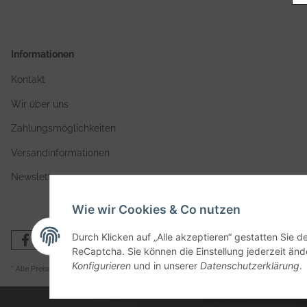
Informationen
Kontakt
Wir über uns
Zahlungsmöglichkeiten
Versandinformationen
Newsletter
Wie wir Cookies & Co nutzen
Durch Klicken auf „Alle akzeptieren“ gestatten Sie 
ReCaptcha. Sie können die Einstellung jederzeit ände
Konfigurieren
und in unserer
Datenschutzerklärung
.
* Alle Preise zzgl. gesetzlicher USt., zzgl.
Versand