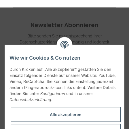
Newsletter Abonnieren
Bitte senden Sie mir entsprechend Ihrer
Datenschutzerklärung
regelmäßig und jederzeit
widerruflich Informationen zu Ihrem Produktsortiment per
E-Mail zu.
Wie wir Cookies & Co nutzen
Abonnieren
Durch Klicken auf „Alle akzeptieren“ gestatten Sie den
Einsatz folgender Dienste auf unserer Website: YouTube,
Vimeo, ReCaptcha. Sie können die Einstellung jederzeit
Informationen
ändern (Fingerabdruck-Icon links unten). Weitere Details
finden Sie unter
Konfigurieren
und in unserer
Datenschutzerklärung
.
Gesetzliche Informationen
Alle akzeptieren