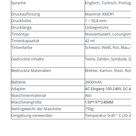
Sprache
Englisch, Türkisch, Portugie
Druckauflösung
Maximal 300DPI
Druckhöhe
1 ~ 50,8 mm
Drucklänge
Unbegrenzte
Tintentyp
Wasserbasiert, Lösungsmitt
Tintenkapazität
42 ml
Tintenfarbe
Schwarz, Weiß, Rot, Blau, Ge
Gedruckte Inhalte
Texte, Zahlen, Symbole, QR-
Bedruckte Materialien
Bretter, Karton, Stein, Rohr,
Batterie
2600mAh
Adapter
AC Eingang 100-240V, DC Aus
Maschinenmaterial
Abs
Maschinengröße
130*197*245MM
Nettogewicht der Maschine
750g
Umgebung verwenden
Temperatur 0-45 ° C (20-30 