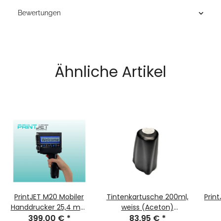
Bewertungen
Ähnliche Artikel
PrintJET M20 Mobiler
Tintenkartusche 200ml,
Prin
Handdrucker 25,4 mm
weiss (Aceton)
399,00 €
Kunststoff
*
Pigmentiert
83,95 €
*