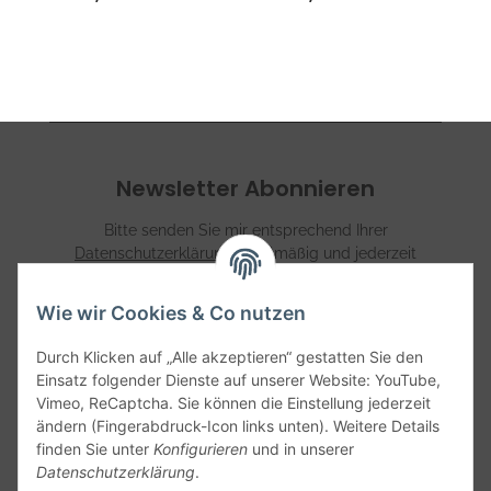
Newsletter Abonnieren
Bitte senden Sie mir entsprechend Ihrer
Datenschutzerklärung
regelmäßig und jederzeit
widerruflich Informationen zu Ihrem Produktsortiment per
E-Mail zu.
Wie wir Cookies & Co nutzen
Abonnieren
Durch Klicken auf „Alle akzeptieren“ gestatten Sie den
Einsatz folgender Dienste auf unserer Website: YouTube,
Vimeo, ReCaptcha. Sie können die Einstellung jederzeit
Informationen
ändern (Fingerabdruck-Icon links unten). Weitere Details
finden Sie unter
Konfigurieren
und in unserer
Datenschutzerklärung
.
Gesetzliche Informationen