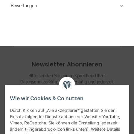
Bewertungen
Newsletter Abonnieren
Bitte senden Sie mir entsprechend Ihrer
Datenschutzerklärung
regelmäßig und jederzeit
widerruflich Informationen zu Ihrem Produktsortiment per
E-Mail zu.
Wie wir Cookies & Co nutzen
Abonnieren
Durch Klicken auf „Alle akzeptieren“ gestatten Sie den
Einsatz folgender Dienste auf unserer Website: YouTube,
Vimeo, ReCaptcha. Sie können die Einstellung jederzeit
Informationen
ändern (Fingerabdruck-Icon links unten). Weitere Details