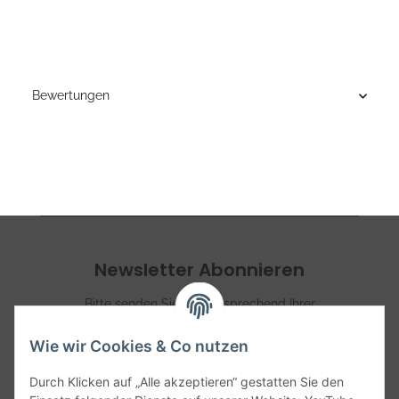
Bewertungen
Newsletter Abonnieren
Bitte senden Sie mir entsprechend Ihrer
Datenschutzerklärung
regelmäßig und jederzeit
widerruflich Informationen zu Ihrem Produktsortiment per
Wie wir Cookies & Co nutzen
E-Mail zu.
Durch Klicken auf „Alle akzeptieren“ gestatten Sie den