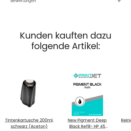
Bewertungen
Kunden kauften dazu
folgende Artikel:
Tintenkartusche 200ml,
New Pigment Deep
Rein
schwarz (Aceton)
Black Refill- HP 45