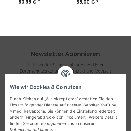
83,95 €
*
35,00 €
Schwarz
*
Newsletter Abonnieren
Bitte senden Sie mir entsprechend Ihrer
Datenschutzerklärung
regelmäßig und jederzeit
widerruflich Informationen zu Ihrem Produktsortiment per
E-Mail zu.
Wie wir Cookies & Co nutzen
Abonnieren
Durch Klicken auf „Alle akzeptieren“ gestatten Sie den
Einsatz folgender Dienste auf unserer Website: YouTube,
Vimeo, ReCaptcha. Sie können die Einstellung jederzeit
Informationen
ändern (Fingerabdruck-Icon links unten). Weitere Details
finden Sie unter
Konfigurieren
und in unserer
Datenschutzerklärung
.