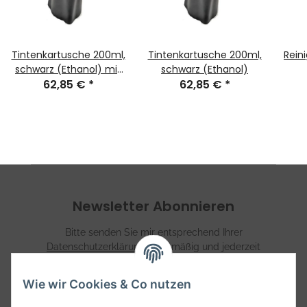
Tintenkartusche 200ml,
Tintenkartusche 200ml,
Rein
schwarz (Ethanol) mit
schwarz (Ethanol)
Bindemittel
62,85 €
*
62,85 €
*
Newsletter Abonnieren
Bitte senden Sie mir entsprechend Ihrer
Datenschutzerklärung
regelmäßig und jederzeit
widerruflich Informationen zu Ihrem Produktsortiment per
E-Mail zu.
Wie wir Cookies & Co nutzen