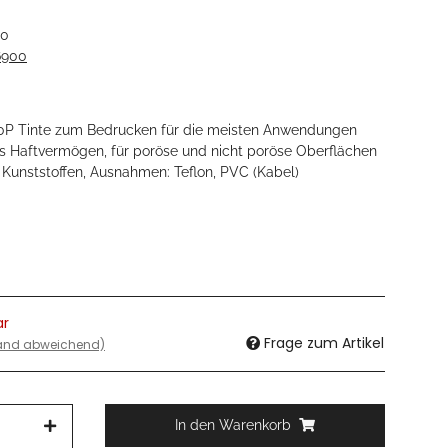
00
6900
00P Tinte zum Bedrucken für die meisten Anwendungen
s Haftvermögen, für poröse und nicht poröse Oberflächen
n Kunststoffen, Ausnahmen: Teflon, PVC (Kabel)
ar
Frage zum Artikel
land abweichend)
In den Warenkorb