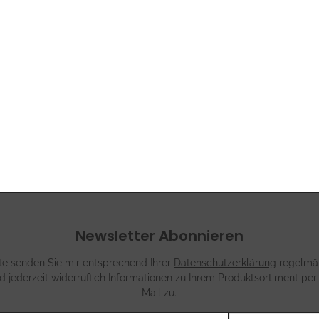
Newsletter Abonnieren
tte senden Sie mir entsprechend Ihrer
Datenschutzerklärung
regelmä
d jederzeit widerruflich Informationen zu Ihrem Produktsortiment per
Mail zu.