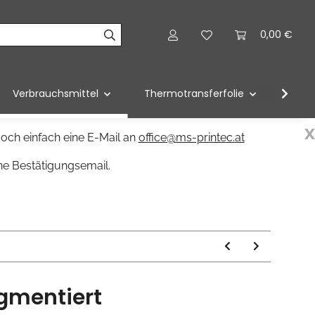
0,00 €
Verbrauchsmittel
Thermotransferfolie
Förd
x
och einfach eine E-Mail an
office@ms-printec.at
ne Bestätigungsemail.
igmentiert