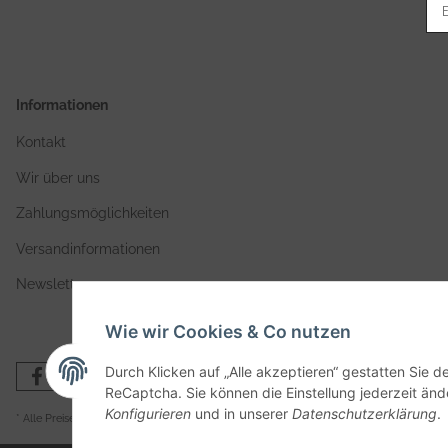
Informationen
Kontakt
Wir über uns
Zahlungsmöglichkeiten
Versandinformationen
Newsletter
Wie wir Cookies & Co nutzen
Durch Klicken auf „Alle akzeptieren“ gestatten Sie 
ReCaptcha. Sie können die Einstellung jederzeit ände
Konfigurieren
und in unserer
Datenschutzerklärung
.
* Alle Preise zzgl. gesetzlicher USt., zzgl.
Versand