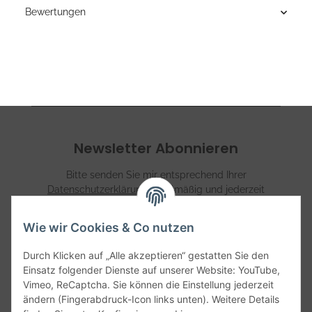
Bewertungen
Newsletter Abonnieren
Bitte senden Sie mir entsprechend Ihrer
Datenschutzerklärung
regelmäßig und jederzeit
widerruflich Informationen zu Ihrem Produktsortiment per
E-Mail zu.
Wie wir Cookies & Co nutzen
Abonnieren
Durch Klicken auf „Alle akzeptieren“ gestatten Sie den
Einsatz folgender Dienste auf unserer Website: YouTube,
Vimeo, ReCaptcha. Sie können die Einstellung jederzeit
Informationen
ändern (Fingerabdruck-Icon links unten). Weitere Details