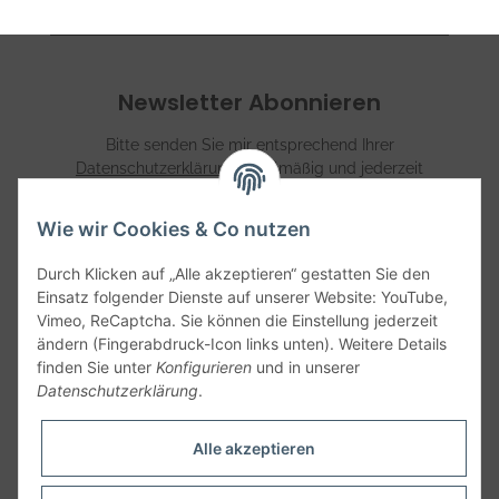
Newsletter Abonnieren
Bitte senden Sie mir entsprechend Ihrer
Datenschutzerklärung
regelmäßig und jederzeit
widerruflich Informationen zu Ihrem Produktsortiment per
E-Mail zu.
Wie wir Cookies & Co nutzen
Abonnieren
Durch Klicken auf „Alle akzeptieren“ gestatten Sie den
Einsatz folgender Dienste auf unserer Website: YouTube,
Vimeo, ReCaptcha. Sie können die Einstellung jederzeit
Informationen
ändern (Fingerabdruck-Icon links unten). Weitere Details
finden Sie unter
Konfigurieren
und in unserer
Datenschutzerklärung
.
Gesetzliche Informationen
Alle akzeptieren