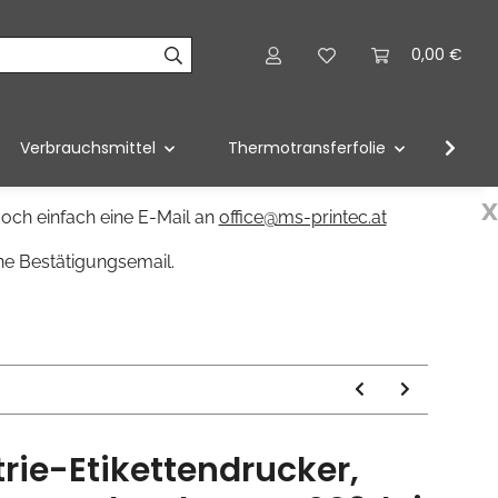
0,00 €
Verbrauchsmittel
Thermotransferfolie
Förd
x
och einfach eine E-Mail an
office@ms-printec.at
ne Bestätigungsemail.
trie-Etikettendrucker,