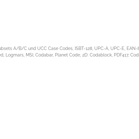
 Subsets A/B/C und UCC Case Codes, ISBT-128, UPC-A, UPC-E, EAN-8
eaved, Logmars, MSI, Codabar, Planet Code, 2D: Codablock, PDF417, C