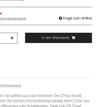
ar
Frage zum Artikel
sland abweichend)
In den Warenkorb
ttstellenkabel
en. Sie wählen aus zwei Versionen: Der ZT610 druckt
/Sek. Die höchste Druckauflösung beträgt beim ZT620 300
n Mikrochips oder Schaltkreisen. Dank Link-OS Cloud