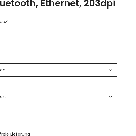
luetooth, Ethernet, 203dpi
100Z
ion.
ion.
reie Lieferung