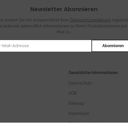
Newsletter Abonnieren
tte senden Sie mir entsprechend Ihrer
Datenschutzerklärung
regelmä
d jederzeit widerruflich Informationen zu Ihrem Produktsortiment per
Mail zu.
Abonnieren
Gesetzliche Informationen
Datenschutz
AGB
Sitemap
Impressum
Batteriegesetzhinweise