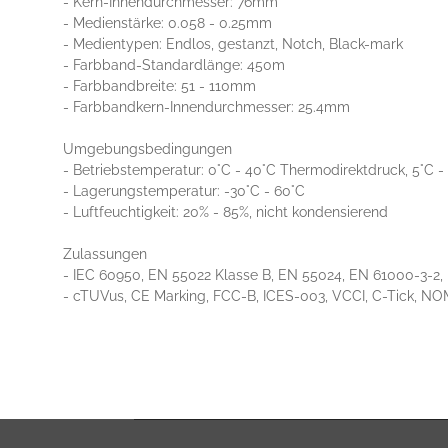
- Kern-Innendurchmesser: 76mm
- Medienstärke: 0.058 - 0.25mm
- Medientypen: Endlos, gestanzt, Notch, Black-mark
- Farbband-Standardlänge: 450m
- Farbbandbreite: 51 - 110mm
- Farbbandkern-Innendurchmesser: 25.4mm
Umgebungsbedingungen
- Betriebstemperatur: 0°C - 40°C Thermodirektdruck, 5°C 
- Lagerungstemperatur: -30°C - 60°C
- Luftfeuchtigkeit: 20% - 85%, nicht kondensierend
Zulassungen
- IEC 60950, EN 55022 Klasse B, EN 55024, EN 61000-3-2,
- cTUVus, CE Marking, FCC-B, ICES-003, VCCI, C-Tick, NO