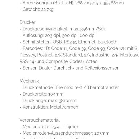
- Abmessungen (B x L x H): 268.2 x 505 x 395.68mm
- Gewicht: 22.7kg
Drucker
- Druckgeschwindigkeit: max. 356mm/Sek.
- Auflösung: 203 dpi, 300 dpi, 600 dpi
- Schnittstellen: USB, RS232, Ethernet, Bluetooth
- Barcodes: 1D: Code 11, Code 39, Code 93, Code 128 mit
Plessey, Postnet, 2/5 Standard, 2/5 Industrie, 2/5 Interl
RSS-14 (und Composite-Codes), Aztec
- Sensor: Dualer Durchlich- und Reflexionssensor
Mechanik
- Druckmethode: Thermodirekt / Thermotransfer
- Druckbreite: 104mm
- Drucklänge: max. 3810mm
- Konstruktion: Metallrahmen
Verbrauchsmaterial
- Medienbreite: 25.4 - 114mm
- Medienrollen-Aussendurchmesser: 203mm