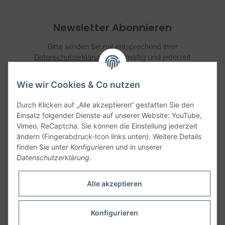
Newsletter Abonnieren
Bitte senden Sie mir entsprechend Ihrer
Datenschutzerklärung
regelmäßig und jederzeit
widerruflich Informationen zu Ihrem Produktsortiment per
E-Mail zu.
Wie wir Cookies & Co nutzen
Abonnieren
Durch Klicken auf „Alle akzeptieren“ gestatten Sie den
Einsatz folgender Dienste auf unserer Website: YouTube,
Vimeo, ReCaptcha. Sie können die Einstellung jederzeit
Informationen
ändern (Fingerabdruck-Icon links unten). Weitere Details
finden Sie unter
Konfigurieren
und in unserer
Datenschutzerklärung
.
Gesetzliche Informationen
Alle akzeptieren
Konfigurieren