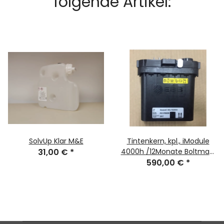
folgende Artikel:
SolvUp Klar M&E
Tintenkern, kpl., iModule
31,00 €
*
4000h /12Monate Boltmark
590,00 €
II
*