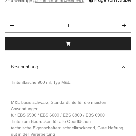
Frage zum Artikel
2 - 4 Werktage
(AT - Ausland abweichend)
Beschreibung
Tintenflasche 900 ml, Typ M&E
M&E basis schwarz, Standardtinte für die meisten
Anwendungen
für EBS 6500 / EBS 6600 / EBS 6800 / EBS 6900
Tinte zum Bedrucken für alle Oberflächen
technische Eigenschaften: schnelltrocknend, Gute Haftung,
gut in der Verarbeitung