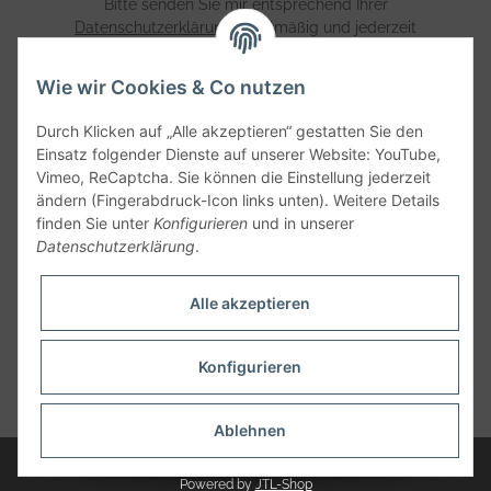
Bitte senden Sie mir entsprechend Ihrer
Datenschutzerklärung
regelmäßig und jederzeit
widerruflich Informationen zu Ihrem Produktsortiment per
E-Mail zu.
Wie wir Cookies & Co nutzen
Abonnieren
Durch Klicken auf „Alle akzeptieren“ gestatten Sie den
Einsatz folgender Dienste auf unserer Website: YouTube,
Vimeo, ReCaptcha. Sie können die Einstellung jederzeit
Informationen
ändern (Fingerabdruck-Icon links unten). Weitere Details
finden Sie unter
Konfigurieren
und in unserer
Datenschutzerklärung
.
Gesetzliche Informationen
Alle akzeptieren
Konfigurieren
* Alle Preise zzgl. gesetzlicher USt., zzgl.
Versand
Ablehnen
© MS-Printec Kennzeichnungstechnik
Powered by
JTL-Shop