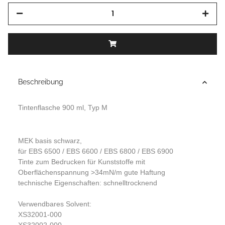
Beschreibung
Tintenflasche 900 ml, Typ M
MEK basis schwarz,
für EBS 6500 / EBS 6600 / EBS 6800 / EBS 6900
Tinte zum Bedrucken für Kunststoffe mit
Oberflächenspannung >34mN/m gute Haftung
technische Eigenschaften: schnelltrocknend
Verwendbares Solvent:
XS32001-000