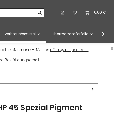
0,00 €
Verbrauchsmittel
Thermotransferfolie
Förd
x
och einfach eine E-Mail an
office@ms-printec.at
ne Bestätigungsemail.
HP 45 Spezial Pigment