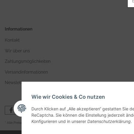
Informationen
Kontakt
Wir über uns
Zahlungsmöglichkeiten
Versandinformationen
Newsletter
Wie wir Cookies & Co nutzen
Durch Klicken auf „Alle akzeptieren“ gestatten Sie 
ReCaptcha. Sie können die Einstellung jederzeit ände
Konfigurieren
und in unserer
Datenschutzerklärung
.
* Alle Preise zzgl. gesetzlicher USt., zzgl.
Versand