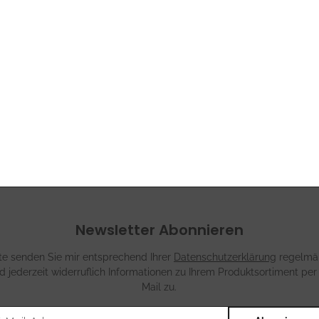
Newsletter Abonnieren
tte senden Sie mir entsprechend Ihrer
Datenschutzerklärung
regelmä
d jederzeit widerruflich Informationen zu Ihrem Produktsortiment per
Mail zu.